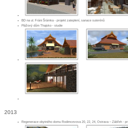
BD na ul. Fráni Šrámka - projekt zateplení, sanace suterénů
Plážový dům Thajsko - studie
2013
Regenerace obytného domu Rodimcevova 20, 22, 24, Ostrava – Zábřeh - pr