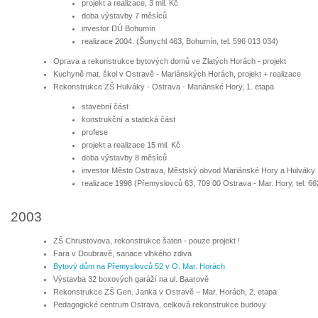
projekt a realizace, 3 mil. Kč
doba výstavby 7 měsíců
investor DÚ Bohumín
realizace 2004. (Šunychl 463, Bohumín, tel. 596 013 034)
Oprava a rekonstrukce bytových domů ve Zlatých Horách - projekt
Kuchyně mat. škol v Ostravě - Mariánských Horách, projekt + realizace
Rekonstrukce ZŠ Hulváky - Ostrava - Mariánské Hory, 1. etapa
stavební část
konstrukční a statická část
profese
projekt a realizace 15 mil. Kč
doba výstavby 8 měsíců
investor Město Ostrava, Městský obvod Mariánské Hory a Hulváky
realizace 1998 (Přemyslovců 63, 709 00 Ostrava - Mar. Hory, tel. 6
2003
ZŠ Chrustovova, rekonstrukce šaten - pouze projekt !
Fara v Doubravě, sanace vlhkého zdiva
Bytový dům na Přemyslovců 52 v O. Mar. Horách
Výstavba 32 boxových garáží na ul. Baarově
Rekonstrukce ZŠ Gen. Janka v Ostravě – Mar. Horách, 2. etapa
Pedagogické centrum Ostrava, celková rekonstrukce budovy