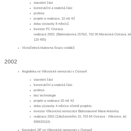
stavební část
konstrukční a statická část
profese
projekt a realizace, 10 mil. Kč
doba výstavby 8 měsíců
investor PC Ostrava
realizace 2003. (Blahoslavova 1576/2, 702 00 Moravská Ostrava, tel
120 455)
Víceúčelová klubovna Svazu vodáků
2002
Angiolinka ve Vítkovické nemocnici v Ostravě
stavební část
konstrukční a statická část
profese
bez technologie
projekt a realizace 20 mil. Kč
doba výstavby 4 měsíce včetně projektu
investor Vítkovická nemocnice Blahoslavené Marie Antoníny
realizace 2002 (Zálužanského 15, 703 84 Ostrava - Vítkovice, tel.
595633110)
Koronární JIP ve Vítkovické nemocnici v Ostravě