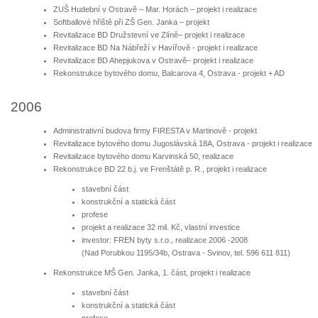
ZUŠ Hudební v Ostravě – Mar. Horách – projekt i realizace
Softballové hřiště při ZŠ Gen. Janka – projekt
Revitalizace BD Družstevní ve Zlíně– projekt i realizace
Revitalizace BD Na Nábřeží v Havířově - projekt i realizace
Revitalizace BD Ahepjukova v Ostravě– projekt i realizace
Rekonstrukce bytového domu, Balcarova 4, Ostrava - projekt + AD
2006
Administrativní budova firmy FIRESTA v Martinově - projekt
Revitalizace bytového domu Jugoslávská 18A, Ostrava - projekt i realizace
Revitalizace bytového domu Karvinská 50, realizace
Rekonstrukce BD 22 b.j. ve Frenštátě p. R., projekt i realizace
stavební část
konstrukční a statická část
profese
projekt a realizace 32 mil. Kč, vlastní investice
investor: FREN byty s.r.o., realizace 2006 -2008
(Nad Porubkou 1195/34b, Ostrava - Svinov, tel. 596 611 811)
Rekonstrukce MŠ Gen. Janka, 1. část, projekt i realizace
stavební část
konstrukční a statická část