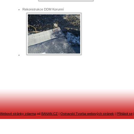
Rekonstrukce DDM Korunní
Webové stránky zdarma
od
BANAN.CZ
|
Ostravski Tvorba webových stránek
|
Přihlásit se