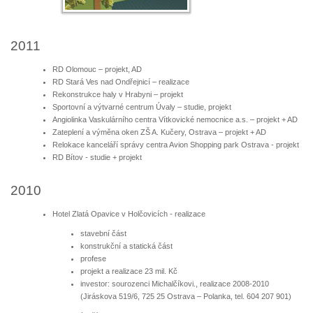
2011
RD Olomouc – projekt, AD
RD Stará Ves nad Ondřejnicí – realizace
Rekonstrukce haly v Hrabyni – projekt
Sportovní a výtvarné centrum Úvaly – studie, projekt
Angiolinka Vaskulárního centra Vítkovické nemocnice a.s. – projekt + AD
Zateplení a výměna oken ZŠ A. Kučery, Ostrava – projekt + AD
Relokace kanceláří správy centra Avion Shopping park Ostrava - projekt
RD Bítov - studie + projekt
2010
Hotel Zlatá Opavice v Holčovicích - realizace
stavební část
konstrukční a statická část
profese
projekt a realizace 23 mil. Kč
investor: sourozenci Michalčíkovi., realizace 2008-2010
(Jiráskova 519/6, 725 25 Ostrava – Polanka, tel. 604 207 901)