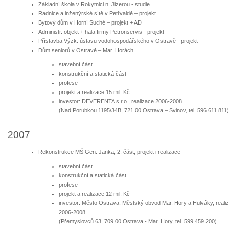
Základní škola v Rokytnici n. Jizerou - studie
Radnice a inženýrské sítě v Petřvaldě – projekt
Bytový dům v Horní Suché – projekt + AD
Administr. objekt + hala firmy Petronservis - projekt
Přístavba Výzk. ústavu vodohospodářského v Ostravě - projekt
Dům seniorů v Ostravě – Mar. Horách
stavební část
konstrukční a statická část
profese
projekt a realizace 15 mil. Kč
investor: DEVERENTA s.r.o., realizace 2006-2008
(Nad Porubkou 1195/34B, 721 00 Ostrava – Svinov, tel. 596 611 811)
2007
Rekonstrukce MŠ Gen. Janka, 2. část, projekt i realizace
stavební část
konstrukční a statická část
profese
projekt a realizace 12 mil. Kč
investor: Město Ostrava, Městský obvod Mar. Hory a Hulváky, reali
2006-2008
(Přemyslovců 63, 709 00 Ostrava - Mar. Hory, tel. 599 459 200)