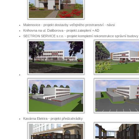
Malenovice - projekt dostavby veřejného prostranství - návsi
Knihovna na ul. Daliborova - projekt zateplení + AD
SECTRON SERVICE s.r.o. - projekt kompletní rekonstrukce správní budovy
Kavárna Elektra - projekt předzahrádky