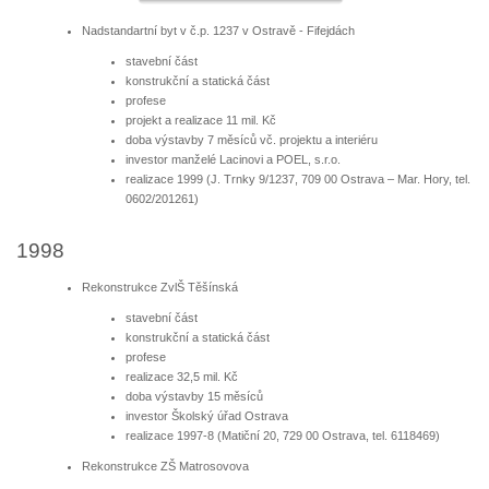
Nadstandartní byt v č.p. 1237 v Ostravě - Fifejdách
stavební část
konstrukční a statická část
profese
projekt a realizace 11 mil. Kč
doba výstavby 7 měsíců vč. projektu a interiéru
investor manželé Lacinovi a POEL, s.r.o.
realizace 1999 (J. Trnky 9/1237, 709 00 Ostrava – Mar. Hory, tel.
0602/201261)
1998
Rekonstrukce ZvlŠ Těšínská
stavební část
konstrukční a statická část
profese
realizace 32,5 mil. Kč
doba výstavby 15 měsíců
investor Školský úřad Ostrava
realizace 1997-8 (Matiční 20, 729 00 Ostrava, tel. 6118469)
Rekonstrukce ZŠ Matrosovova