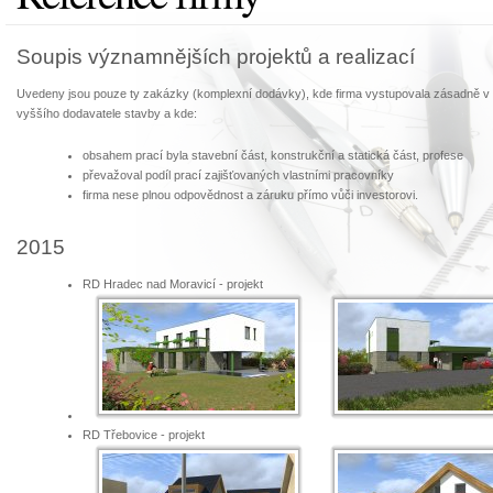
Soupis významnějších projektů a realizací
Uvedeny jsou pouze ty zakázky (komplexní dodávky), kde firma vystupovala zásadně v 
vyššího dodavatele stavby a kde:
obsahem prací byla stavební část, konstrukční a statická část, profese
převažoval podíl prací zajišťovaných vlastními pracovníky
firma nese plnou odpovědnost a záruku přímo vůči investorovi.
2015
RD Hradec nad Moravicí - projekt
RD Třebovice - projekt