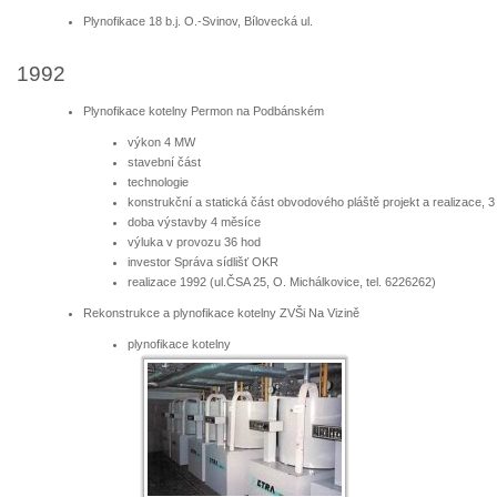
Plynofikace 18 b.j. O.-Svinov, Bílovecká ul.
1992
Plynofikace kotelny Permon na Podbánském
výkon 4 MW
stavební část
technologie
konstrukční a statická část obvodového pláště projekt a realizace, 3
doba výstavby 4 měsíce
výluka v provozu 36 hod
investor Správa sídlišť OKR
realizace 1992 (ul.ČSA 25, O. Michálkovice, tel. 6226262)
Rekonstrukce a plynofikace kotelny ZVŠi Na Vizině
plynofikace kotelny