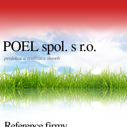
POEL spol. s r.o.
projekce a realizace staveb
Reference firmy