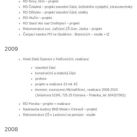
RD Nový Jičín – projekt
RD Čeladná – projekt stavební části, ústředního vytápění, zdravotechniky
RD Děhylov – projekt stavební části, statiky
RD Hlučín – projekt
RD Stará Ves nad Ondřejnicí – projekt
Rekonstrukce soc. zařízení ZŠ Gen. Janka – projekt
Čerpací stanice PH ve Studénce - Butovicích – studie + IZ
2009
Hotel Zlatá Opavice v Holčovicích, realizace
stavební část
konstrukční a statická část
profese
projekt a realizace 23 mil. Kč
investor: sourozenci Michalčíkovi., realizace 2008-2010
(Jiráskova 519/6, 725 25 Ostrava – Polanka, tel. 604207901)
RD Poruba – projekt + realizace
Nadstavba budovy BKB Metal v Ostravě – projekt
Rekonstrukce ZŠ v Leskovci na pension - studie
2008