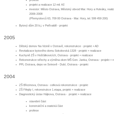
profese
projekt a realizace 12 mil. Kč
investor: Město Ostrava, Městský obvod Mar. Hory a Hulváky, reali
2006-2008
(Přemyslovců 63, 709 00 Ostrava - Mar. Hory, tel. 599 459 200)
Bytový dům 20 b.j. v Petřvaldě - projekt
2005
Dětský domov Na Vizině v Ostravě, rekonstrukce - projekt + AD
Revitalizace bytového domu Sokolovská 1328 - projekt + realizace
Kuchyně ZŠ v Hošťálkovicích, Ostrava - projekt + realizace
Rekonstrukce střechy a výměna oken MŠ Gen. Janka, Ostrava - projekt + r
PPL Ostrava, depo ve Svinově - Dubí, Ostrava - projekt
2004
ZŠ Březinova, Ostrava - celková rekonstrukce - projekt
ZŠ Fifejdy I, rekonstrukce 1.etapa, projekt + realizace
Diagnostický ústav Hájkova, Ostrava - projekt + realizace
stavební část
konstrukční a statická část
profese