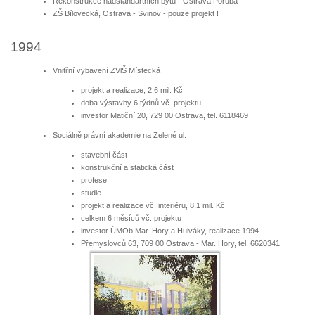
Rekonstrukce nadstandartních bytů - Ostrava Poruba
ZŠ Bílovecká, Ostrava - Svinov - pouze projekt !
1994
Vnitřní vybavení ZVlŠ Místecká
projekt a realizace, 2,6 mil. Kč
doba výstavby 6 týdnů vč. projektu
investor Matiční 20, 729 00 Ostrava, tel. 6118469
Sociálně právní akademie na Zelené ul.
stavební část
konstrukční a statická část
profese
studie
projekt a realizace vč. interiéru, 8,1 mil. Kč
celkem 6 měsíců vč. projektu
investor ÚMOb Mar. Hory a Hulváky, realizace 1994
Přemyslovců 63, 709 00 Ostrava - Mar. Hory, tel. 6620341