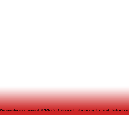
Webové stránky zdarma
od
BANAN.CZ
|
Ostravski Tvorba webových stránek
|
Přihlásit se