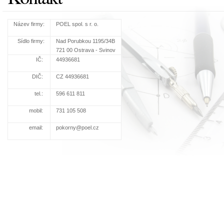
Název firmy:
POEL spol. s r. o.
Sídlo firmy:
Nad Porubkou 1195/34B
721 00 Ostrava - Svinov
IČ:
44936681
DIČ:
CZ 44936681
tel.:
596 611 811
mobil:
731 105 508
email:
pokorny@poel.cz