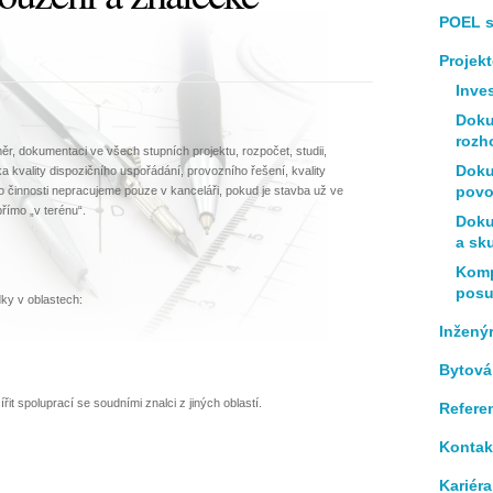
POEL sp
Projek
Inve
Doku
rozh
r, dokumentaci ve všech stupních projektu, rozpočet, studii,
Doku
 kvality dispozičního uspořádání, provozního řešení, kvality
povo
o činnosti nepracujeme pouze v kanceláři, pokud je stavba už ve
římo „v terénu“.
Doku
a sk
Komp
pos
dky v oblastech:
Inžený
Bytová
t spoluprací se soudními znalci z jiných oblastí.
Refere
Kontak
Kariéra