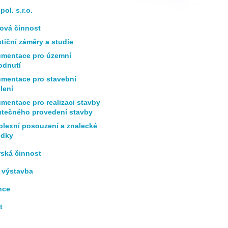
ol. s.r.o.
tová činnost
stiční záměry a studie
mentace pro územní
odnutí
mentace pro stavební
lení
mentace pro realizaci stavby
utečného provedení stavby
lexní posouzení a znalecké
udky
rská činnost
 výstavba
nce
t