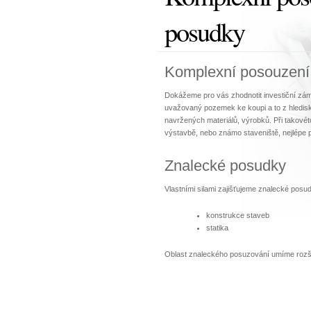
posudky
Komplexní posouzení
Dokážeme pro vás zhodnotit investiční zámě
uvažovaný pozemek ke koupi a to z hlediska
navržených materiálů, výrobků. Při takovét
výstavbě, nebo známo staveniště, nejlépe p
Znalecké posudky
Vlastními silami zajišťujeme znalecké posu
konstrukce staveb
statika
Oblast znaleckého posuzování umíme rozšíři