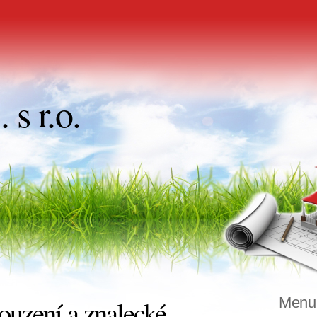
s r.o.
uzení a znalecké
Menu